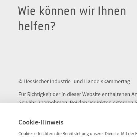
Wie können wir Ihnen
helfen?
© Hessischer Industrie- und Handelskammertag
Für Richtigkeit der in dieser Website enthaltenen A
Gewähr übernehmen. Bei den verlinkten externen S
Inhalte, für die wir keine Haftung übernehmen und 
Cookie-Hinweis
Cookies erleichtern die Bereitstellung unserer Dienste. Mit de
Date