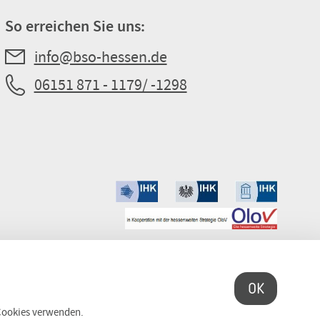
So erreichen Sie uns:
info@bso-hessen.de
06151 871 - 1179/ -1298
OK
 Cookies verwenden.
Erneuern oder ändern Sie Ihre Cookie-Einwilligung