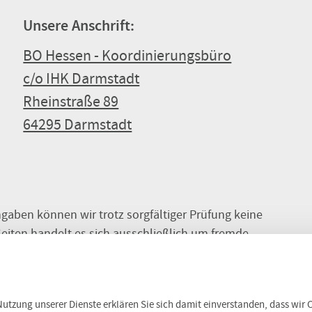
Unsere Anschrift:
BO Hessen - Koordinierungsbüro
c/o IHK Darmstadt
Rheinstraße 89
64295 Darmstadt
ngaben können wir trotz sorgfältiger Prüfung keine
eiten handelt es sich ausschließlich um fremde
deren Inhalt wir uns nicht zu Eigen machen.
r Nutzung unserer Dienste erklären Sie sich damit einverstanden, dass wir
nschutzerklärung
Impressum
Newsletter abonnieren