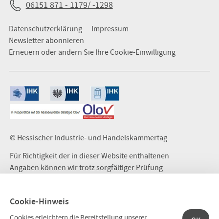
06151 871 - 1179/ -1298
Datenschutzerklärung
Impressum
Newsletter abonnieren
Erneuern oder ändern Sie Ihre Cookie-Einwilligung
© Hessischer Industrie- und Handelskammertag
Für Richtigkeit der in dieser Website enthaltenen
Angaben können wir trotz sorgfältiger Prüfung
keine Gewähr übernehmen. Bei den verlinkten
externen Seiten handelt es sich ausschließlich
Cookie-Hinweis
um fremde Inhalte, für die wir keine Haftung
übernehmen und deren Inhalt wir uns nicht zu
Cookies erleichtern die Bereitstellung unserer