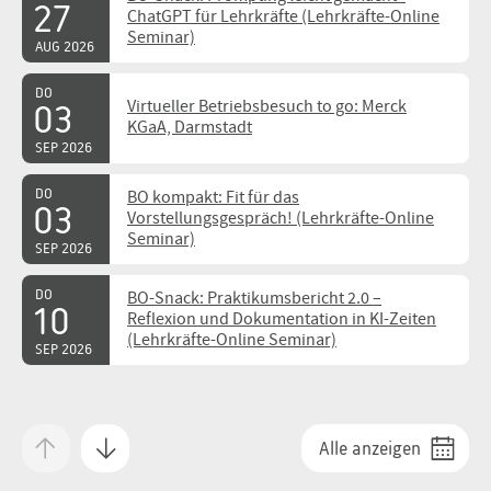
27
ChatGPT für Lehrkräfte (Lehrkräfte-Online
Seminar)
AUG 2026
DO
Virtueller Betriebsbesuch to go: Merck
03
KGaA, Darmstadt
SEP 2026
DO
BO kompakt: Fit für das
03
Vorstellungsgespräch! (Lehrkräfte-Online
Seminar)
SEP 2026
DO
BO-Snack: Praktikumsbericht 2.0 –
10
Reflexion und Dokumentation in KI-Zeiten
(Lehrkräfte-Online Seminar)
SEP 2026
MI
BO kompakt: Mini-Crashkurs Arbeitslehre
16
(Lehrkräfte-Online Seminar)
Alle anzeigen
SEP 2026